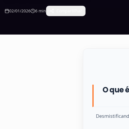
02/01/2026
6
min
Compartilhar
O que é
Desmistificand