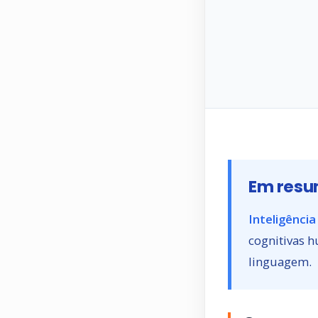
Em resu
Inteligência 
cognitivas h
linguagem.