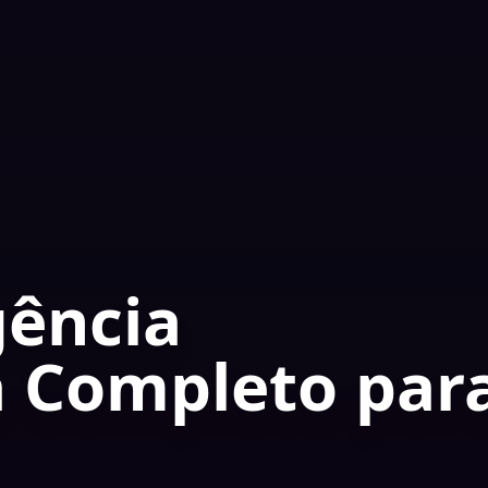
gência
ia Completo par