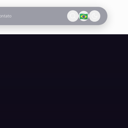
🇧🇷
ontato